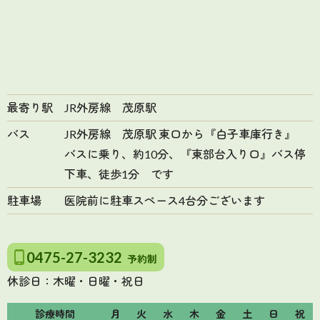
最寄り駅
JR外房線 茂原駅
バス
JR外房線 茂原駅 東口から『白子車庫行き』
バスに乗り、約10分、『東部台入り口』バス停
下車、徒歩1分 です
駐車場
医院前に駐車スペース4台分ございます
0475-27-3232
予約制
休診日：木曜・日曜・祝日
診療時間
月
火
水
木
金
土
日
祝