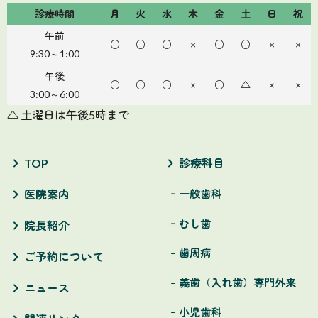
診療時間
月
火
水
木
金
土
日
祝
午前
○
○
○
×
○
○
×
×
9:30～1:00
午後
○
○
○
×
○
△
×
×
3:00～6:00
△ 土曜日は午後5時まで
TOP
診療科目
一般歯科
医院案内
むし歯
院長紹介
歯周病
ご予約について
義歯（入れ歯）専門外来
ニュース
小児歯科