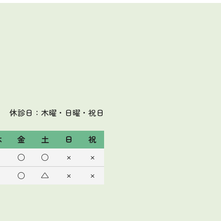
休診日：木曜・日曜・祝日
木
金
土
日
祝
○
○
×
×
○
△
×
×