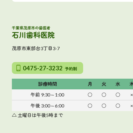
千葉県茂原市の歯医者
石川歯科医院
茂原市東部台3丁目3-7
0475-27-3232
予約制
診療時間
月
火
水
午前
9:30～1:00
○
○
○
×
午後
3:00～6:00
○
○
○
×
△ 土曜日は午後5時まで